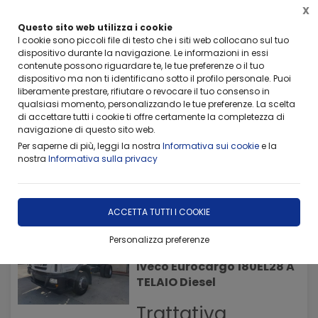
X
Questo sito web utilizza i cookie
I cookie sono piccoli file di testo che i siti web collocano sul tuo
dispositivo durante la navigazione. Le informazioni in essi
contenute possono riguardare te, le tue preferenze o il tuo
dispositivo ma non ti identificano sotto il profilo personale. Puoi
Home
Veicoli usati
Iveco
liberamente prestare, rifiutare o revocare il tuo consenso in
qualsiasi momento, personalizzando le tue preferenze. La scelta
di accettare tutti i cookie ti offre certamente la completezza di
FILTRA
navigazione di questo sito web.
Per saperne di più, leggi la nostra
Informativa sui cookie
e la
Iveco
nostra
Informativa sulla privacy
12 risultati
ACCETTA TUTTI I COOKIE
Personalizza preferenze
1 Km
Iveco Eurocargo 180EL28 A
TELAIO Diesel
Trattativa